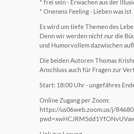
* frei sein - Erwachen aus der Ill
* Oneness Feeling - Lieben was ist
Es wird um tiefe Themen des Leb
Denn wir werden nicht nur die Bü
und Humorvollem dazwischen aufl
Die beiden Autoren Thomas Krish
Anschluss auch für Fragen zur Ve
Start: 18:00 Uhr - ungefähres End
Online Zugang per Zoom:
https://us06web.zoom.us/j/8468
pwd=xwHCJRM5dd1YfONvUVaw
Link zur Lesung