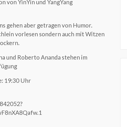
usion von YinYin und YangYang
ens gehen aber getragen von Humor.
chlein vorlesen sondern auch mit Witzen
ockern.
na und Roberto Ananda stehen im
rfügung
e: 19:30 Uhr
0842052?
F8nXA8Qafw.1