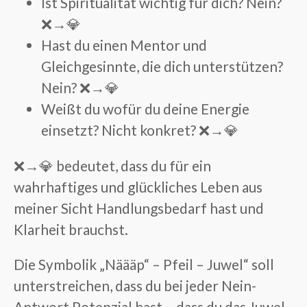
Ist Spiritualität wichtig für dich?
Nein?
❌→💎
Hast du einen Mentor und
Gleichgesinnte, die dich unterstützen?
Nein?
❌→💎
Weißt du wofür du deine Energie
einsetzt?
Nicht konkret?
❌→💎
❌→💎 bedeutet, dass du für ein
wahrhaftiges und
glückliches Leben
aus
meiner Sicht Handlungsbedarf hast und
Klarheit brauchst.
Die Symbolik
„Näääp“ – Pfeil – Juwel“
soll
unterstreichen, dass du bei jeder Nein-
Antwort
Potenzial hast
– dass du
das Juwel